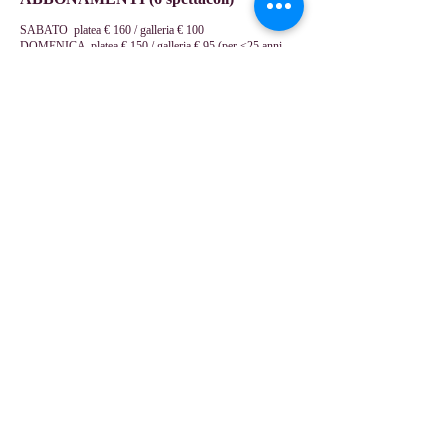
SABATO platea € 160 / galleria € 100
DOMENICA platea € 150 / galleria € 95 (per <25 anni
platea € 100 / galleria € 60)
SINGOLO BIGLIETTO
SABATO platea € 32 / galleria € 20
DOMENICA platea € 30 / galleria € 18 (per <25 anni
platea € 20 / galleria € 12)
4a stagione Crystallino
ABBONAMENTI (3 spettacoli)
INTERO € 20 / RIDOTTO <12 anni € 15
SINGOLO BIGLIETTO
INTERO € 8 / RIDOTTO <12 anni € 6
Altri eventi.
Teatro