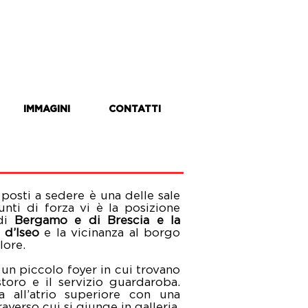
IMMAGINI
CONTATTI
posti a sedere è una delle sale
punti di forza vi è la posizione
 di
Bergamo e di Brescia e la
 d’Iseo
e la vicinanza al borgo
lore.
 un piccolo foyer in cui trovano
istoro e il servizio guardaroba.
a all’atrio superiore con una
raverso cui si giunge in galleria.