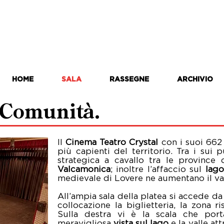
HOME
SALA
RASSEGNE
ARCHIVIO
 Comunità.
Il
Cinema Teatro Crystal
con i suoi 662 
più capienti del territorio. Tra i sui 
strategica a cavallo tra le province
Valcamonica
; inoltre l’affaccio sul
lago
medievale di Lovere ne aumentano il va
All’ampia sala della platea si accede da
collocazione la biglietteria, la zona r
Sulla destra vi è la scala che port
meravigliosa
vista sul lago
e la valle att