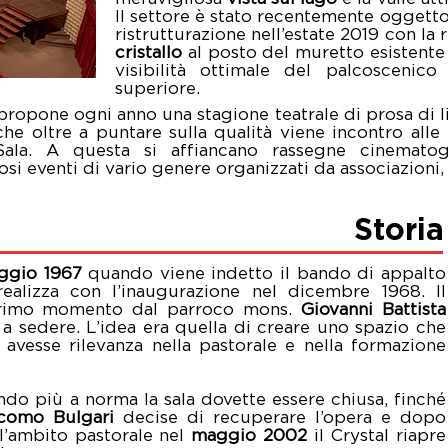
Il settore è stato recentemente oggetto
ristrutturazione nell’estate 2019 con la
cristallo
al posto del muretto esistente
visibilità ottimale del palcoscenic
superiore.
 propone ogni anno una stagione teatrale di prosa di l
 che oltre a puntare sulla qualità viene incontro all
la. A questa si affiancano rassegne cinematogra
 eventi di vario genere organizzati da associazioni, 
Storia
ggio 1967
quando viene indetto il bando di appalto
ealizza con l’inaugurazione nel dicembre 1968. Il
 primo momento dal parroco mons.
Giovanni Battista
a sedere. L’idea era quella di creare uno spazio che
 avesse rilevanza nella pastorale e nella formazione
do più a norma la sala dovette essere chiusa, finché
como Bulgari
decise di recuperare l’opera e dopo
ll’ambito pastorale nel
maggio 2002
il Crystal riapre