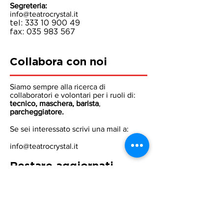
Segreteria:
info@teatrocrystal.it
tel:
333 10 900 49
fax:
035 983 567
Collabora con noi
Siamo sempre alla ricerca di
collaboratori e volontari per i ruoli di:
tecnico, maschera, barista
,
parcheggiatore.
Se sei interessato scrivi una mail a:
info@teatrocrystal.it
Restare aggiornati
Per rimanere sempre aggiornato seguici
su
facebook
(@TeatroCrystalLovere) o
iscriviti alla nostra mailing list.