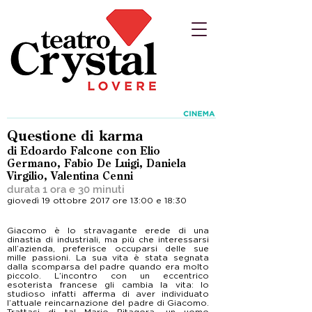
Questione di karma
di Edoardo Falcone con Elio
Germano, Fabio De Luigi, Daniela
Virgilio, Valentina Cenni
durata 1 ora e 30 minuti
giovedì 19 ottobre 2017 ore 13:00 e 18:30
Giacomo è lo stravagante erede di una
dinastia di industriali, ma più che interessarsi
all’azienda, preferisce occuparsi delle sue
mille passioni. La sua vita è stata segnata
dalla scomparsa del padre quando era molto
piccolo. L’incontro con un eccentrico
esoterista francese gli cambia la vita: lo
studioso infatti afferma di aver individuato
l’attuale reincarnazione del padre di Giacomo.
Trattasi di tal Mario Pitagora, un uomo