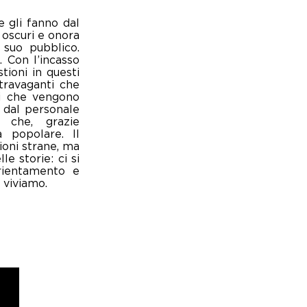
e gli fanno dal
i oscuri e onora
 suo pubblico.
. Con l’incasso
tioni in questi
stravaganti che
ari che vengono
e dal personale
 che, grazie
 popolare. Il
tioni strane, ma
 storie: ci si
rientamento e
 viviamo.