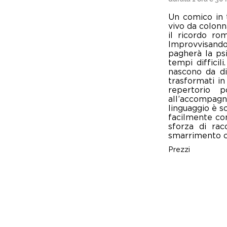
Un comico in t
vivo da colonna
il ricordo ro
Improvvisando 
pagherà la psi
tempi difficil
nascono da div
trasformati in
repertorio 
all’accompag
linguaggio è sc
facilmente co
sforza di ra
smarrimento c
Prezzi