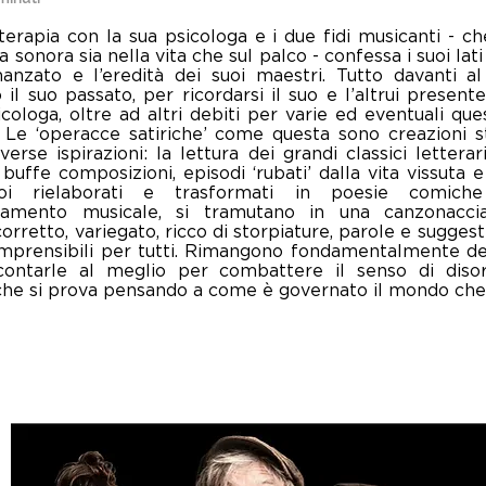
erapia con la sua psicologa e i due fidi musicanti - ch
 sonora sia nella vita che sul palco - confessa i suoi lat
manzato e l’eredità dei suoi maestri. Tutto davanti al
il suo passato, per ricordarsi il suo e l’altrui presente
cologa, oltre ad altri debiti per varie ed eventuali ques
i. Le ‘operacce satiriche’ come questa sono creazioni 
erse ispirazioni: la lettura dei grandi classici letter
 buffe composizioni, episodi ‘rubati’ dalla vita vissuta 
poi rielaborati e trasformati in poesie comiche
namento musicale, si tramutano in una canzonaccia
orretto, variegato, ricco di storpiature, parole e sugges
mprensibili per tutti. Rimangono fondamentalmente delle
ccontarle al meglio per combattere il senso di diso
he si prova pensando a come è governato il mondo che