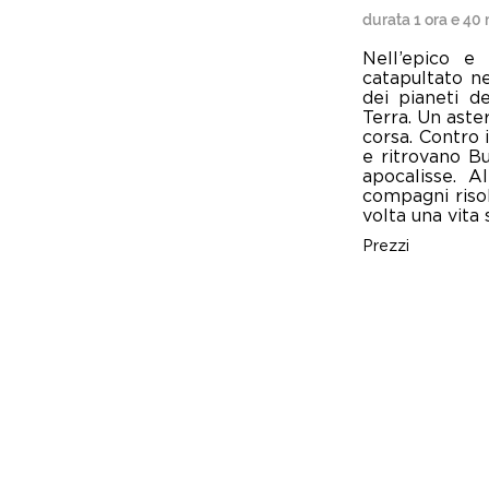
durata 1 ora e 40 
Nell’epico e 
catapultato n
dei pianeti d
Terra. Un aste
corsa. Contro 
e ritrovano B
apocalisse. A
compagni risol
volta una vita 
Prezzi