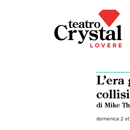
L’era 
collis
di Mike T
domenica 2 ot