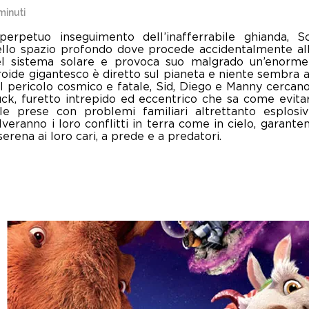
minuti
perpetuo inseguimento dell’inafferrabile ghianda, Sc
ello spazio profondo dove procede accidentalmente all
el sistema solare e provoca suo malgrado un’enorme
roide gigantesco è diretto sul pianeta e niente sembra a
il pericolo cosmico e fatale, Sid, Diego e Manny cercan
uck, furetto intrepido ed eccentrico che sa come evita
lle prese con problemi familiari altrettanto esplosivi,
veranno i loro conflitti in terra come in cielo, garant
serena ai loro cari, a prede e a predatori.