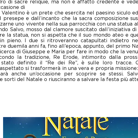
ro di sacre reliquie, ma non è affatto credente e vede
ccasione di
 Valentino è un prete che esercita nel paesino siculo 
l presepe e dall’incanto che la sacra composizione susc
zzarne uno vivente nella sua parrocchia con una statua a
o Salvo, mosso dal clamore suscitato dall’iniziativa di
re la statua, non si aspetta che il suo mondo ateo e quel
in pieno. I due si ritroveranno catapultati indietro n
tre duemila anni fa, fino all’epoca, appunto, del primo N
icerca di Giuseppe e Maria per fare in modo che la ven
ondo la tradizione, Re Erode, intimorito dalla pross
stato definito il “Re dei Re”, è sulle loro tracce. 
naspettato si trasformerà in una vera e propria missione: 
arà anche un’occasione per scoprire se stessi. Salv
 sorti del Natale o riusciranno a salvare la festa più att