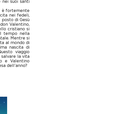
 nei suoi santi
ed è fortemente
ita nei fedeli,
l posto di Gesù
 don Valentino,
lo cristiano si
el tempo nella
atale. Mentre si
uta al mondo di
ima nascita di
Questo viaggio
salvare la vita
o e Valentino
esa dell’anno?