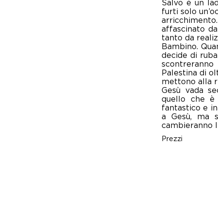
Salvo è un lad
furti solo un’o
arricchimento.
affascinato da
tanto da reali
Bambino. Quand
decide di ruba
scontreranno 
Palestina di ol
mettono alla r
Gesù vada sec
quello che è 
fantastico e i
a Gesù, ma s
cambieranno le
Prezzi