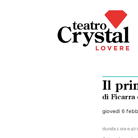
Il pr
di Ficarra
giovedì 6 febb
durata 1 ora e 40 