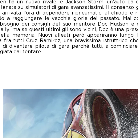
n ha un nuovo rivale: è Jackson Storm, un’auto da c
lenata su simulatori di gara avanzatissimi. Il consenso
 arrivata l’ora di appendere i pneumatici al chiodo e ri
do a raggiungere le vecchie glorie del passato. Mai 
sogno dei consigli del suo mentore Doc Hudson e de
ally: ma se questi ultimi gli sono vicini, Doc è una pre
ella memoria. Nuovi alleati però appariranno lungo l
ma fra tutti Cruz Ramirez, una bravissima istruttrice 
 di diventare pilota di gara perché tutti, a cominciar
giata dal tentare.