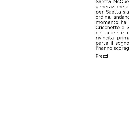
Saetta McQuee
generazione al
per Saetta sia
ordine, andan
momento ha bi
Cricchetto e S
nel cuore e n
rivincita, pri
parte il sogno
l’hanno scorag
Prezzi