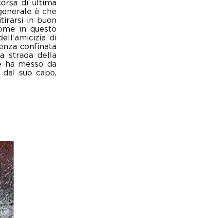
orsa di ultima
 generale è che
tirarsi in buon
come in questo
ll’amicizia di
senza confinata
a strada della
che ha messo da
e dal suo capo,