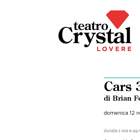
Cars 
di Brian F
domenica 12 n
durata 1 ora e 49 